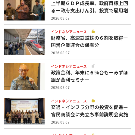
上半期ＧＤＰ成長率、政府目標上回
るー政府支出けん引、投資で雇用増
2026.08.07
インドネシアニュース
財務省、高速鉄道株の６割を取得ー
国営企業連合の保有分
2026.08.07
インドネシアニュース
政策金利、年末に６％台もーみずほ
銀が金利セミナー
2026.08.07
インドネシアニュース
交通・インフラ分野の投資を促進ー
官民商談会に先立ち事前説明会実施
2026.08.07