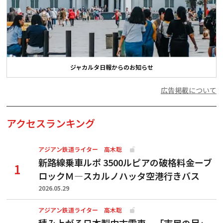
ジャカルタ日報からのお知らせ
広告掲載について
アクセスランキング
アジアン鉄道ライター 高木聡
新路線乗車ルポ 3500ルピアの破格料金ーブ
ロックＭ―スカルノハッタ空港行きバス
2026.05.29
アジアン鉄道ライター 高木聡
積み上がる日本製中古電車、「市民の足」