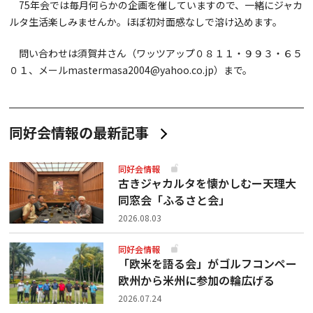
75年会では毎月何らかの企画を催していますので、一緒にジャカ
ルタ生活楽しみませんか。ほぼ初対面感なしで溶け込めます。
問い合わせは須賀井さん（ワッツアップ０８１１・９９３・６５
０１、メールmastermasa2004@yahoo.co.jp）まで。
同好会情報の最新記事
同好会情報
古きジャカルタを懐かしむー天理大
同窓会「ふるさと会」
2026.08.03
同好会情報
「欧米を語る会」がゴルフコンペー
欧州から米州に参加の輪広げる
2026.07.24