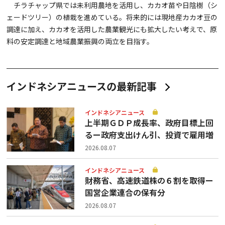
チラチャップ県では未利用農地を活用し、カカオ苗や日陰樹（シ
ェードツリー）の植栽を進めている。将来的には現地産カカオ豆の
調達に加え、カカオを活用した農業観光にも拡大したい考えで、原
料の安定調達と地域農業振興の両立を目指す。
インドネシアニュースの最新記事
インドネシアニュース
上半期ＧＤＰ成長率、政府目標上回
るー政府支出けん引、投資で雇用増
2026.08.07
インドネシアニュース
財務省、高速鉄道株の６割を取得ー
国営企業連合の保有分
2026.08.07