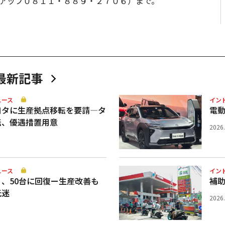
アップ０８１１・８８９・２７０６）まで。
最新記事
ュース
イン
ヨタに生産拠点移転を要請—タ
電
転、優遇措置用意
2026
ュース
イン
、50台に回復ー生産改善も
補
低迷
2026