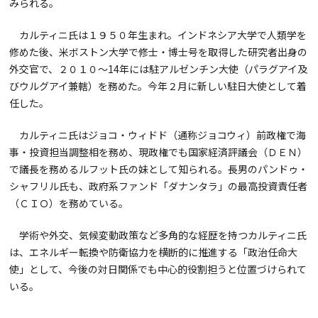
みられる。
カルティニ氏は１９５０年生まれ。インドネシア大学で人類学を
修めた後、米ボストン大学で修士・博士号を取得した研究者出身の
外交官で、２０１０～14年には駐アルゼンチン大使（パラグアイ及
びウルグアイ兼轄）を務めた。今年２月に新しい駐日大使として着
任した。
カルティニ氏はジョコ・ウィドド（通称ジョコウィ）前政権で海
事・投資担当調整相を務め、現政権でも国家経済評議会（ＤＥＮ）
で議長を務めるルフット氏の妹として知られる。長男のパンドゥ・
シャフリル氏も、政府系ファンド「ダナンタラ」の最高投資責任者
（ＣＩＯ）を務めている。
学術や外交、気候変動政策など多角的な経歴を持つカルティニ氏
は、エネルギー転換や防衛協力を横断的に推進する「政治任命大
使」として、今後の対日関係でも中心的役割担うと位置づけられて
いる。