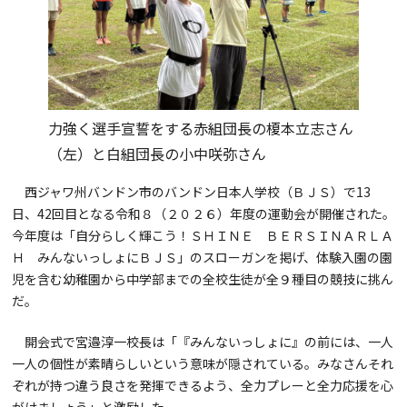
力強く選手宣誓をする赤組団長の榎本立志さん
（左）と白組団長の小中咲弥さん
西ジャワ州バンドン市のバンドン日本人学校（ＢＪＳ）で13
日、42回目となる令和８（２０２６）年度の運動会が開催された。
今年度は「自分らしく輝こう！ＳＨＩＮＥ ＢＥＲＳＩＮＡＲＬＡ
Ｈ みんないっしょにＢＪＳ」のスローガンを掲げ、体験入園の園
児を含む幼稚園から中学部までの全校生徒が全９種目の競技に挑ん
だ。
開会式で宮邉淳一校長は「『みんないっしょに』の前には、一人
一人の個性が素晴らしいという意味が隠されている。みなさんそれ
ぞれが持つ違う良さを発揮できるよう、全力プレーと全力応援を心
がけましょう」と激励した。