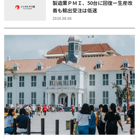
製造業ＰＭＩ、50台に回復ー生産改
善も輸出受注は低迷
2026.08.06