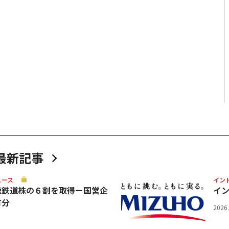
最新記事
ュース
イン
速鉄道株の６割を取得ー国営企
イ
有分
2026