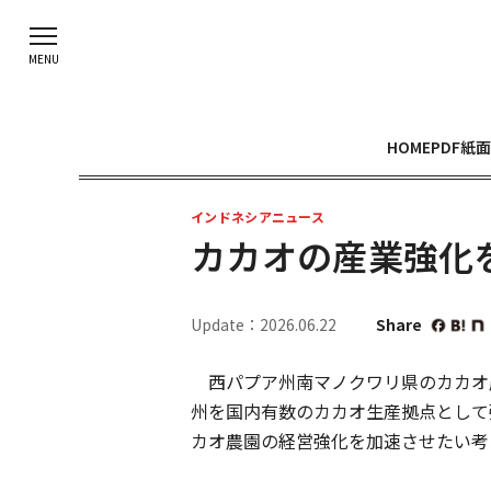
HOME
PDF紙面
インドネシアニュース
カカオの産業強化
Update：2026.06.22
Share
西パプア州南マノクワリ県のカカオ農
州を国内有数のカカオ生産拠点として
カオ農園の経営強化を加速させたい考