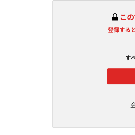
この
登録する
す