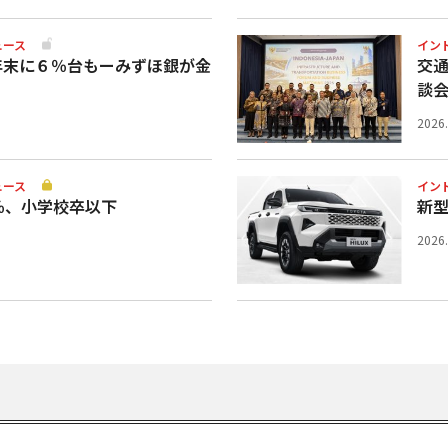
ュース
イン
年末に６％台もーみずほ銀が金
交
談
2026
ュース
イン
％、小学校卒以下
新
2026