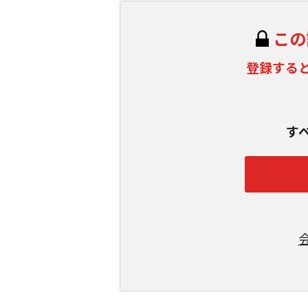
この
登録する
す