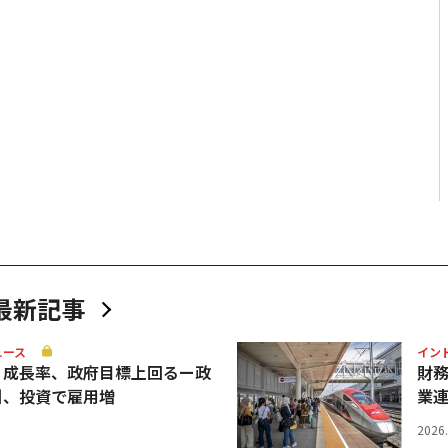
最新記事
ュース
イン
Ｐ成長率、政府目標上回るー政
財
引、投資で雇用増
業
2026