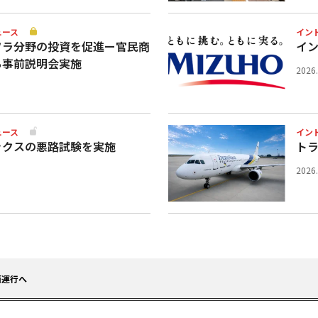
ュース
イン
フラ分野の投資を促進ー官民商
イ
ち事前説明会実施
2026
ュース
イン
ックスの悪路試験を実施
ト
2026
面運行へ