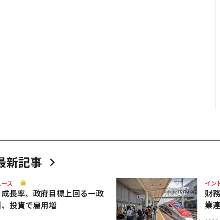
最新記事
ュース
イン
Ｐ成長率、政府目標上回るー政
財
引、投資で雇用増
業