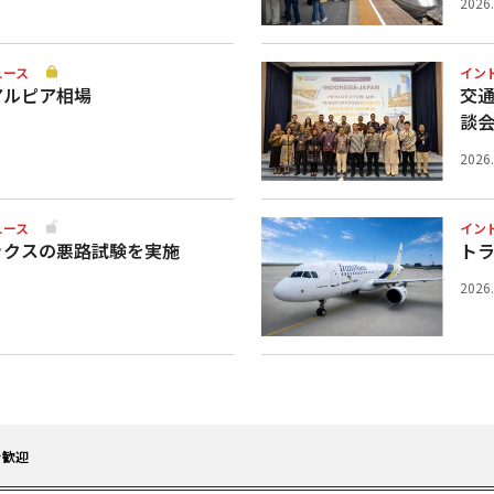
2026
ュース
イン
アルピア相場
交
談
2026
ュース
イン
ックスの悪路試験を実施
ト
2026
を歓迎