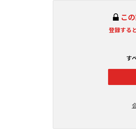
この
登録する
す