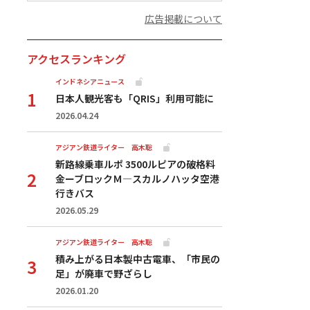
広告掲載について
アクセスランキング
インドネシアニュース
日本人観光客も「QRIS」利用可能に
2026.04.24
アジアン鉄道ライター 高木聡
新路線乗車ルポ 3500ルピアの破格料
金ーブロックＭ―スカルノハッタ空港
行きバス
2026.05.29
アジアン鉄道ライター 高木聡
積み上がる日本製中古電車、「市民の
足」が廃車で野ざらし
2026.01.20