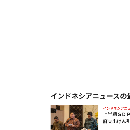
インドネシアニュースの
インドネシアニ
上半期ＧＤ
府支出けん