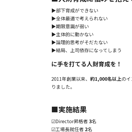
▶部下育成ができない
▶全体最適で考えられない
▶期限意識が弱い
▶主体的に動かない
▶論理的思考がそだたない
▶結局、上司依存になってしまう
に手を打てる人財育成を！
2011年創業以来、
約1,000名以上
のイ
りました。
■実施結果
☑Director昇格者
3
名
☑工場長就任者
2
名