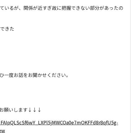
いているが、関係が近すぎ故に把握できない部分があったの
解できた
ひ一度お話をお聞かせください。
らお願いします↓↓↓
/e/1FAIpQLScSf6wY_LXPl5jMWCOa0e7mOKFFd8r8qfU5g-
ew