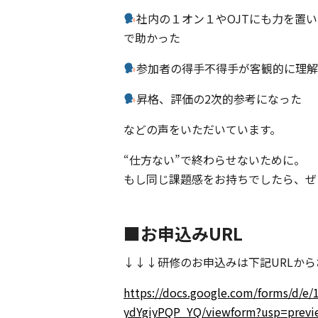
社内の１オン１やOJTにも力を置
で助かった
参加者の得手不得手が客観的に理
昇格、評価の2次的参考になった
などの声をいただいています。
“仕方ない”で終わらせないために。
もし同じ課題感をお持ちでしたら、ぜ
■お申込みURL
↓↓↓研修のお申込みは下記URLか
https://docs.google.com/forms/d
ydYgiyPQP_YQ/viewform?usp=previ