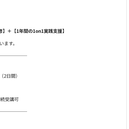
修】＋【1年間の1on1実践支援】
います。
──────
（2日間）
継続受講可
──────