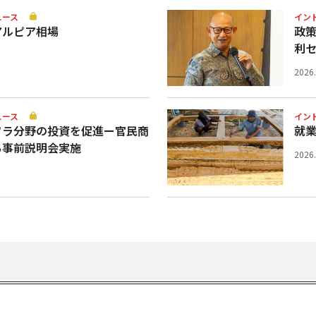
ュース
イン
アルピア相場
政
利
2026
ュース
イン
フラ分野の投資を促進ー官民商
就業
ち事前説明会実施
2026