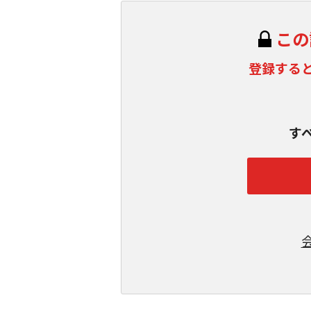
この
登録する
す