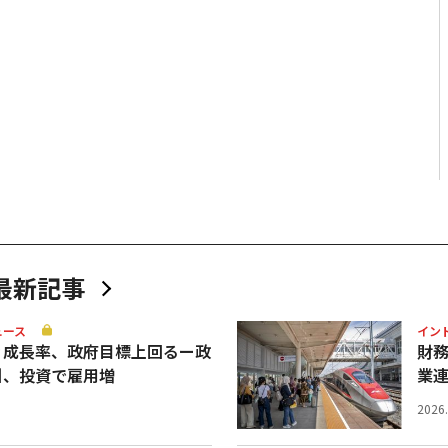
最新記事
ュース
イン
Ｐ成長率、政府目標上回るー政
財
引、投資で雇用増
業
2026