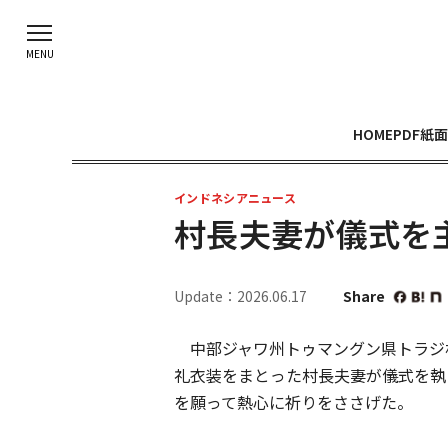
HOME
PDF紙面
インドネシアニュース
村長夫妻が儀式を
Update：2026.06.17
Share
中部ジャワ州トゥマングン県トラジ村
礼衣装をまとった村長夫妻が儀式を執
を願って熱心に祈りをささげた。