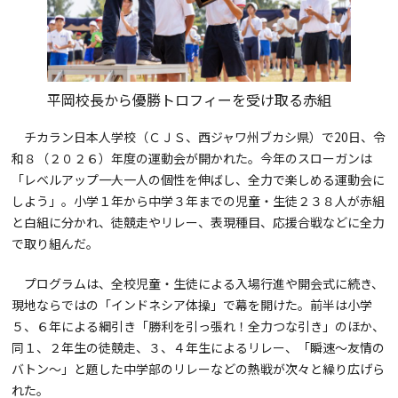
平岡校長から優勝トロフィーを受け取る赤組
チカラン日本人学校（ＣＪＳ、西ジャワ州ブカシ県）で20日、令
和８（２０２６）年度の運動会が開かれた。今年のスローガンは
「レベルアップ――一人一人の個性を伸ばし、全力で楽しめる運動会に
しよう」。小学１年から中学３年までの児童・生徒２３８人が赤組
と白組に分かれ、徒競走やリレー、表現種目、応援合戦などに全力
で取り組んだ。
プログラムは、全校児童・生徒による入場行進や開会式に続き、
現地ならではの「インドネシア体操」で幕を開けた。前半は小学
５、６年による綱引き「勝利を引っ張れ！全力つな引き」のほか、
同１、２年生の徒競走、３、４年生によるリレー、「瞬速〜友情の
バトン〜」と題した中学部のリレーなどの熱戦が次々と繰り広げら
れた。