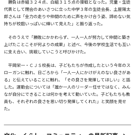
勝負は赤組３２４点、白組３１５点の接戦となった。児童・生徒
代表として閉会のあいさつに立った中学３年の生徒会長、土屋陽太
郎さんは「全力の走りや仲間のために声をかけ合う姿、諦めない気
持ちが校庭いっぱいに輝いて見えた」と振り返った。
そのうえで「勝敗にかかわらず、一人一人が努力して仲間と築き
上げたことこそが何よりの成果」と述べ、今後の学校生活でも互い
に支え合い、挑戦していこうと呼びかけた。
平岡栄一・ＣＪＳ校長は、子どもたちが作成したという今年のス
ローガンに触れ、日ごろから「一人一人にかけがえのない良さがあ
る」と伝えていることに触れ、「その良さを発揮してほしい」と話
した。運動会については「誰か一人のリーダー任せではなく、みん
なが自分にできることは何かを考えて動いていた。子どもたちも教
員も、それぞれの良さを思い切り発揮してくれた」と笑顔を見せ
た。