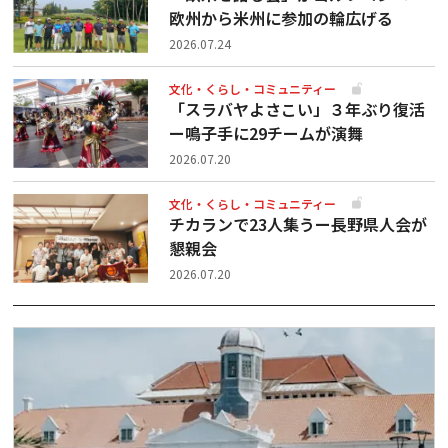
欧州から米州に参加の輪広げる
2026.07.24
文化・くらし・コミュニティー
「スラバヤよさこい」３年ぶり復活
ー鳴子手に29チームが演舞
2026.07.20
文化・くらし・コミュニティー
チカランで23人集うー長野県人会が
懇親会
2026.07.20