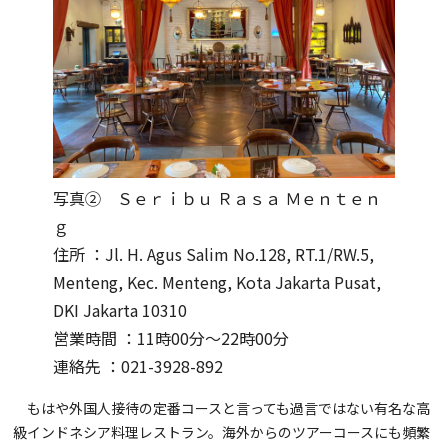
写真② Ｓｅｒｉｂｕ Ｒａｓａ Ｍｅｎｔｅｎ
ｇ
住所 ：Jl. H. Agus Salim No.128, RT.1/RW.5,
Menteng, Kec. Menteng, Kota Jakarta Pusat,
DKI Jakarta 10310
営業時間 ：11時00分～22時00分
連絡先 ：021-3928-892
もはや外国人接待の定番コースと言っても過言ではない有名な高
級インドネシア料理レストラン。海外からのツアーコースにも頻繁