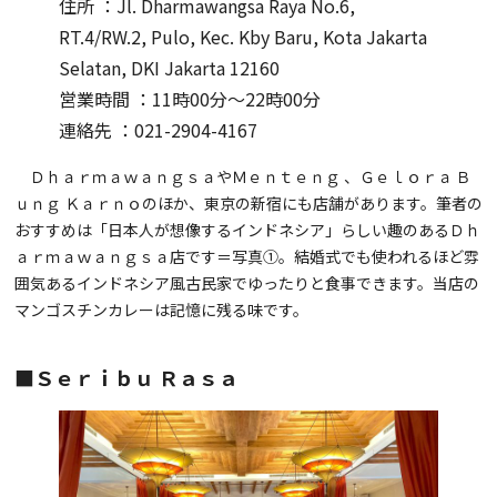
住所 ：Jl. Dharmawangsa Raya No.6,
RT.4/RW.2, Pulo, Kec. Kby Baru, Kota Jakarta
Selatan, DKI Jakarta 12160
営業時間 ：11時00分～22時00分
連絡先 ：021-2904-4167
ＤｈａｒｍａｗａｎｇｓａやＭｅｎｔｅｎｇ 、Ｇｅｌｏｒａ Ｂ
ｕｎｇ Ｋａｒｎｏのほか、東京の新宿にも店舗があります。筆者の
おすすめは「日本人が想像するインドネシア」らしい趣のあるＤｈ
ａｒｍａｗａｎｇｓａ店です＝写真①。結婚式でも使われるほど雰
囲気あるインドネシア風古民家でゆったりと食事できます。当店の
マンゴスチンカレーは記憶に残る味です。
■Ｓｅｒｉｂｕ Ｒａｓａ