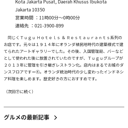
Kota Jakarta Pusat, Daerah Khusus Ibukota
Jakarta 10350
営業時間 ：11時00分～0時00分
連絡先 ：021-3900-899
同じくＴｕｇｕ Ｈｏｔｅｌｓ ＆ Ｒｅｓｔａｕｒａｎｔｓ系列の
お店です。元々は１９１４年にオランダ植民地時代の建築様式で建
てられたアートギャラリーでした。その後、入国管理局、バーなど
として使われた後に放置されていたのですが、Ｔｕｇｕグループが
２０１３年に管理を引き継ぎレストラン化。店内はまるでお城のダ
ンスフロアです＝④。オランダ統治時代の少し変わったインドネシ
ア料理を楽しめます。歴史好きの方におすすめです。
（次回㊦に続く）
グルメの最新記事