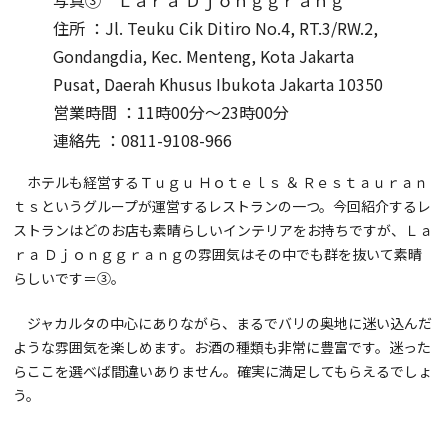
住所 ：Jl. Teuku Cik Ditiro No.4, RT.3/RW.2,
Gondangdia, Kec. Menteng, Kota Jakarta
Pusat, Daerah Khusus Ibukota Jakarta 10350
営業時間 ：11時00分～23時00分
連絡先 ：0811-9108-966
ホテルも経営するＴｕｇｕ Ｈｏｔｅｌｓ ＆ Ｒｅｓｔａｕｒａｎ
ｔｓというグループが運営するレストランの一つ。今回紹介するレ
ストランはどのお店も素晴らしいインテリアをお持ちですが、Ｌａ
ｒａ Ｄｊｏｎｇｇｒａｎｇの雰囲気はその中でも群を抜いて素晴
らしいです＝③。
ジャカルタの中心にありながら、まるでバリの奥地に迷い込んだ
ような雰囲気を楽しめます。お酒の種類も非常に豊富です。迷った
らここを選べば間違いありません。確実に満足してもらえるでしょ
う。