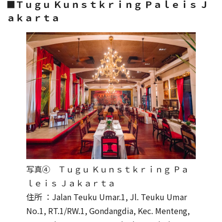
■Ｔｕｇｕ Ｋｕｎｓｔｋｒｉｎｇ Ｐａｌｅｉｓ Ｊ
ａｋａｒｔａ
写真④ Ｔｕｇｕ Ｋｕｎｓｔｋｒｉｎｇ Ｐａ
ｌｅｉｓ Ｊａｋａｒｔａ
住所 ：Jalan Teuku Umar.1, Jl. Teuku Umar
No.1, RT.1/RW.1, Gondangdia, Kec. Menteng,