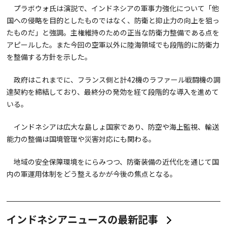
プラボウォ氏は演説で、インドネシアの軍事力強化について「他
国への侵略を目的としたものではなく、防衛と抑止力の向上を狙っ
たものだ」と強調。主権維持のための正当な防衛力整備である点を
アピールした。また今回の空軍以外に陸海領域でも段階的に防衛力
を整備する方針を示した。
政府はこれまでに、フランス側と計42機のラファール戦闘機の調
達契約を締結しており、最終分の発効を経て段階的な導入を進めて
いる。
インドネシアは広大な島しょ国家であり、防空や海上監視、輸送
能力の整備は国境管理や災害対応にも関わる。
地域の安全保障環境をにらみつつ、防衛装備の近代化を通じて国
内の軍運用体制をどう整えるかが今後の焦点となる。
インドネシアニュースの最新記事