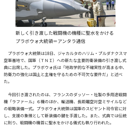
新しく引き渡した戦闘機の機種に聖水をかける
プラボウォ大統領＝アンタラ通信
プラボウォ大統領は18日、ジャカルタのハリム・プルダナクスマ
空軍基地で、国軍（ＴＮＩ）への新たな主要防衛装備の引き渡し式
典に出席した。プラボウォ氏は「地政学的な不確実性が高まる中、
防衛力の強化は国土と主権を守るための不可欠な要件だ」と述べ
た。
今回引き渡されたのは、フランスのダッソー・社製の多用途戦闘
機「ラファール」６機のほか、輸送機、長距離空対空ミサイルなど
の戦略装備一式。プラボウォ大統領は国軍のスビヤント司令官に対
し、支援の象徴として新装備の鍵を手渡した。また、式典では伝統
に則り、戦闘機の機首に聖水をかける儀式も執り行われた。