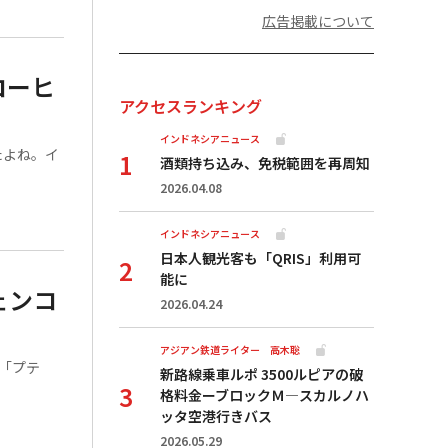
広告掲載について
コーヒ
アクセスランキング
インドネシアニュース
たよね。イ
酒類持ち込み、免税範囲を再周知
2026.04.08
インドネシアニュース
日本人観光客も「QRIS」利用可
能に
ェンコ
2026.04.24
アジアン鉄道ライター 高木聡
「プテ
新路線乗車ルポ 3500ルピアの破
格料金ーブロックＭ―スカルノハ
ッタ空港行きバス
2026.05.29