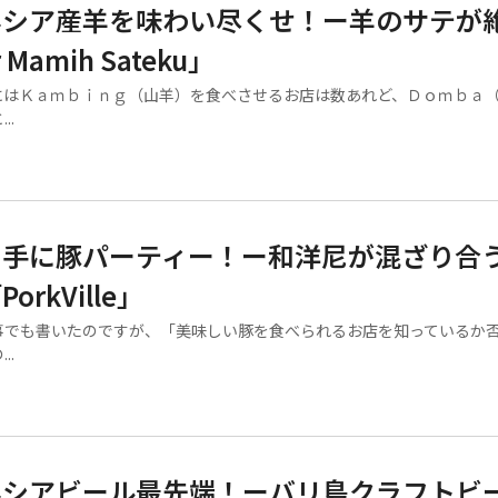
ネシア産羊を味わい尽くせ！ー羊のサテが
 Mamih Sateku」
はＫａｍｂｉｎｇ（山羊）を食べさせるお店は数あれど、Ｄｏｍｂａ
..
片手に豚パーティー！ー和洋尼が混ざり合
orkVille」
でも書いたのですが、「美味しい豚を食べられるお店を知っているか
..
シアビール最先端！ーバリ島クラフトビー