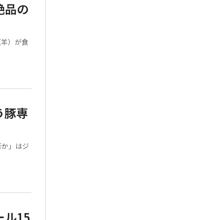
絶品の
（羊）が食
う豚専
否か」はジ
ル15