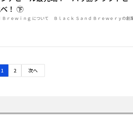
べ！ ㊦
 Ｂｒｅｗｉｎｇ について Ｂｌａｃｋ Ｓａｎｄ Ｂｒｅｗｅｒｙの創
1
2
次へ