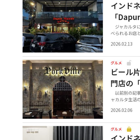
インド
「Dapur
ジャカルタに
べられるお店と.
2026.02.13
グルメ
ビール
門店の「P
以前別の記事
ャカルタ生活の.
2026.02.06
グルメ
インドネ