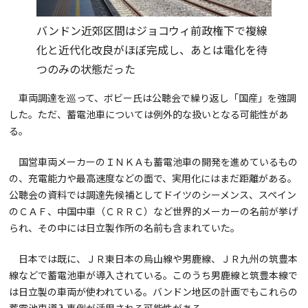
バンドン近郊区間はジョコウィ前政権下で複線
化と近代化改良がほぼ完成し、あとは電化を待
つのみの状態だった
車両調達を巡って、ボビー氏は公聴会で繰り返し「国産」を強調
した。ただ、蓄電池車については例外的な扱いとなる可能性があ
る。
国営車両メーカーのＩＮＫＡも蓄電池車の開発を進めているもの
の、充電能力や最高速度などの面で、実用化にはまだ距離がある。
公聴会の資料では調達先候補としてドイツのシーメンス、スペイン
のＣＡＦ、中国中車（ＣＲＲＣ）など世界的メーカーの名前が挙げ
られ、その中には日立製作所の名前も含まれていた。
日本では既に、ＪＲ東日本の烏山線や男鹿線、ＪＲ九州の筑豊本
線などで蓄電池車が導入されている。このうち男鹿線と筑豊本線で
は日立製の車両が使われている。バンドン地区の計画でもこれらの
蓄電池車導入事例が活用される可能性がある。