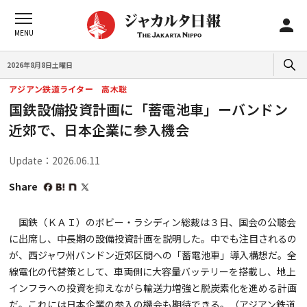
2026年8月8日土曜日
アジアン鉄道ライター 高木聡
国鉄設備投資計画に「蓄電池車」ーバンドン
近郊で、日本企業に参入機会
Update：2026.06.11
Share
国鉄（ＫＡＩ）のボビー・ラシディン総裁は３日、国会の公聴会
に出席し、中長期の設備投資計画を説明した。中でも注目されるの
が、西ジャワ州バンドン近郊区間への「蓄電池車」導入構想だ。全
線電化の代替策として、車両側に大容量バッテリーを搭載し、地上
インフラへの投資を抑えながら輸送力増強と脱炭素化を進める計画
だ。これには日本企業の参入の機会も期待できる。（アジアン鉄道