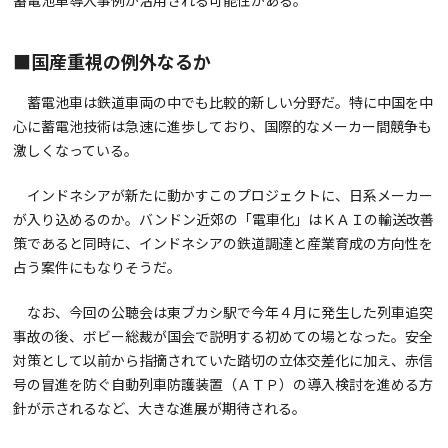
■国産重視の例外なるか
蓄電池車は鉄道車両の中でも比較的新しい分野だ。特に中国を中
心に蓄電池技術は急速に進歩しており、国際的なメーカー間競争も
激しくなっている。
インドネシアが新たに動かすこのプロジェクトに、日系メーカー
が入り込めるのか。バンドン近郊の「電車化」はＫＡＩの輸送改善
策であると同時に、インドネシアの鉄道調達と産業育成の方向性を
占う案件にもなりそうだ。
なお、今回の公聴会は東ブカシ駅で今年４月に発生した列車追突
事故の後、ボビー総裁が国会で説明する初めての場となった。安全
対策として以前から指摘されていた踏切の立体交差化に加え、赤信
号の冒進を防ぐ自動列車防護装置（ＡＴＰ）の導入検討を進める方
針が示されるなど、大きな進展が期待される。