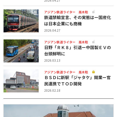
2026.04.27
アジアン鉄道ライター 高木聡
鉄道禁輸宣言、その実態はー国産化
は日本企業にも商機
2026.04.27
アジアン鉄道ライター 高木聡
日野「ＲＫ８」引退ー中国製ＥＶの
台頭鮮明に
2026.03.13
アジアン鉄道ライター 高木聡
ＢＳＤに新駅「ジャタケ」開業ー官
民連携でＴＯＤ開発
2026.02.18