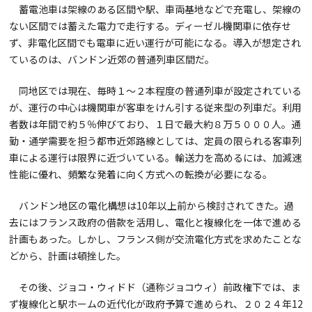
蓄電池車は架線のある区間や駅、車両基地などで充電し、架線の
ない区間では蓄えた電力で走行する。ディーゼル機関車に依存せ
ず、非電化区間でも電車に近い運行が可能になる。導入が想定され
ているのは、バンドン近郊の普通列車区間だ。
同地区では現在、毎時１～２本程度の普通列車が設定されている
が、運行の中心は機関車が客車をけん引する従来型の列車だ。利用
者数は年間で約５％伸びており、１日で最大約８万５０００人。通
勤・通学需要を担う都市近郊路線としては、定員の限られる客車列
車による運行は限界に近づいている。輸送力を高めるには、加減速
性能に優れ、頻繁な発着に向く方式への転換が必要になる。
バンドン地区の電化構想は10年以上前から検討されてきた。過
去にはフランス政府の借款を活用し、電化と複線化を一体で進める
計画もあった。しかし、フランス側が交流電化方式を求めたことな
どから、計画は頓挫した。
その後、ジョコ・ウィドド（通称ジョコウィ）前政権下では、ま
ず複線化と駅ホームの近代化が政府予算で進められ、２０２４年12