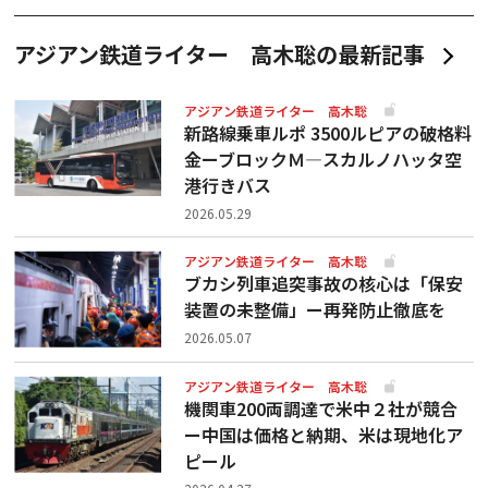
アジアン鉄道ライター 高木聡の最新記事
アジアン鉄道ライター 高木聡
新路線乗車ルポ 3500ルピアの破格料
金ーブロックＭ―スカルノハッタ空
港行きバス
2026.05.29
アジアン鉄道ライター 高木聡
ブカシ列車追突事故の核心は「保安
装置の未整備」ー再発防止徹底を
2026.05.07
アジアン鉄道ライター 高木聡
機関車200両調達で米中２社が競合
ー中国は価格と納期、米は現地化ア
ピール