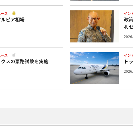
ュース
イン
アルピア相場
政
利
2026
ュース
イン
ックスの悪路試験を実施
ト
2026