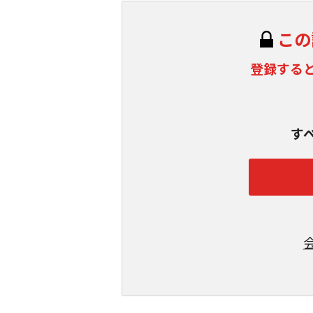
この
登録する
す