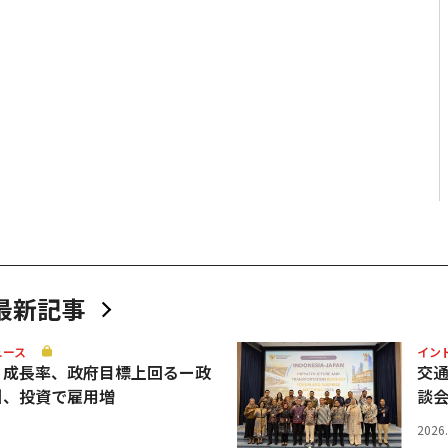
最新記事
ュース
イン
Ｐ成長率、政府目標上回るー政
交
引、投資で雇用増
談
2026