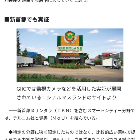
冗長性を確保する段階に入っていくと思う。
■新首都でも実証
GIICでは監視カメラなどを活用した実証が展開
されている＝シナルマスランドのサイトより
——新首都ヌサンタラ（ＩＫＮ）を含むスマートシティー分野で
は、テルコム社と覚書（ＭｏＵ）を結んでいる。
◆特定の分野に狭く限定したものではなく、比較的広い意味で捉
えられる内容の覚書だ。裏返せば、さまざまなことができる機会だ