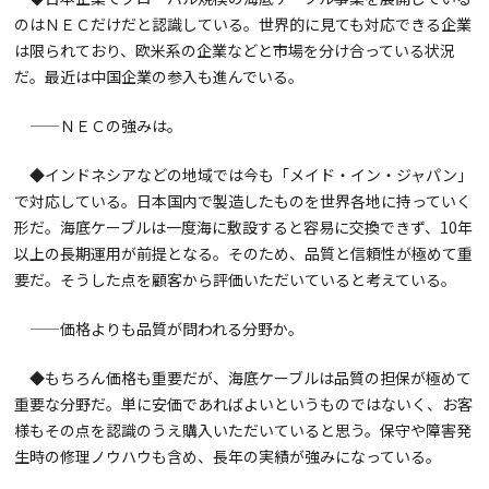
のはＮＥＣだけだと認識している。世界的に見ても対応できる企業
は限られており、欧米系の企業などと市場を分け合っている状況
だ。最近は中国企業の参入も進んでいる。
——ＮＥＣの強みは。
◆インドネシアなどの地域では今も「メイド・イン・ジャパン」
で対応している。日本国内で製造したものを世界各地に持っていく
形だ。海底ケーブルは一度海に敷設すると容易に交換できず、10年
以上の長期運用が前提となる。そのため、品質と信頼性が極めて重
要だ。そうした点を顧客から評価いただいていると考えている。
——価格よりも品質が問われる分野か。
◆もちろん価格も重要だが、海底ケーブルは品質の担保が極めて
重要な分野だ。単に安価であればよいというものではないく、お客
様もその点を認識のうえ購入いただいていると思う。保守や障害発
生時の修理ノウハウも含め、長年の実績が強みになっている。