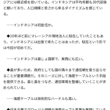
ジアには親近感を抱いている。インドネシアは平均年齢も30代前後
と聞いており、人口規模と若さから来るダイナミズムを感じてい
る。
——インドネシアは初赴任か。
◆10年ほど前にマレーシアの現地法人に駐在していたこともあ
り、インドネシアには出張で来たことはあったが、駐在という形で
は今回が初めてだ。
——インドネシアは島しょ国家で、東西にも広い。
◆島が多いため、政府としても国の隅々まで通信網を張り巡らせ
ることが重要課題だ。そのニーズに対して海底ケーブルという手段
を提供できる。島と島をつなぎ、通信環境を整備していくことが求
められている。
——海底ケーブルは技術的なハードルも高い。
◆日本企業でグローバル規模の海底ケーブル事業を展開している