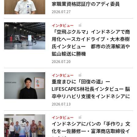
家職業資格認証庁のアディ委員
2026.07.27
インタビュー
「空飛ぶクルマ」インドネシアで商
用化へースカイドライブ・大木泰樹
氏インタビュー 都市の渋滞解消や
鉱山輸送に勝機
2026.07.20
インタビュー
重度まひに「回復の道」ー
LIFESCAPES林社長インタビュー 脳
卒中リハビリ支援をインドネシアに
2026.07.13
インタビュー
インドネシアにパンの「手作り」文
化をー佐藤修一・富澤商店取締役イ