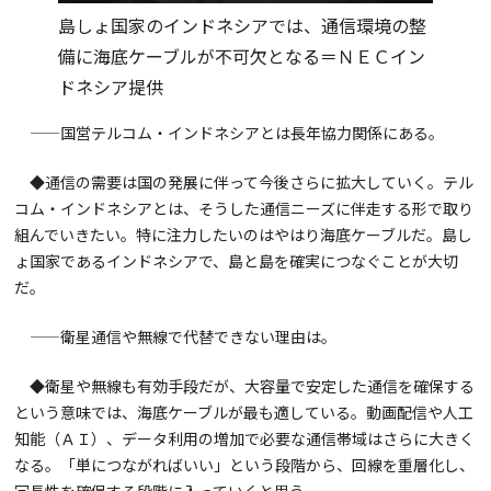
島しょ国家のインドネシアでは、通信環境の整
備に海底ケーブルが不可欠となる＝ＮＥＣイン
ドネシア提供
——国営テルコム・インドネシアとは長年協力関係にある。
◆通信の需要は国の発展に伴って今後さらに拡大していく。テル
コム・インドネシアとは、そうした通信ニーズに伴走する形で取り
組んでいきたい。特に注力したいのはやはり海底ケーブルだ。島し
ょ国家であるインドネシアで、島と島を確実につなぐことが大切
だ。
——衛星通信や無線で代替できない理由は。
◆衛星や無線も有効手段だが、大容量で安定した通信を確保する
という意味では、海底ケーブルが最も適している。動画配信や人工
知能（ＡＩ）、データ利用の増加で必要な通信帯域はさらに大きく
なる。「単につながればいい」という段階から、回線を重層化し、