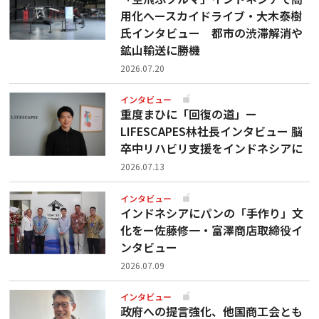
用化へースカイドライブ・大木泰樹
氏インタビュー 都市の渋滞解消や
鉱山輸送に勝機
2026.07.20
インタビュー
重度まひに「回復の道」ー
LIFESCAPES林社長インタビュー 脳
卒中リハビリ支援をインドネシアに
2026.07.13
インタビュー
インドネシアにパンの「手作り」文
化をー佐藤修一・富澤商店取締役イ
ンタビュー
2026.07.09
インタビュー
政府への提言強化、他国商工会とも