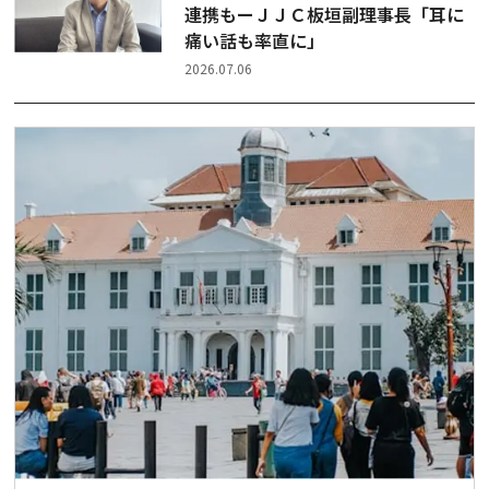
連携もーＪＪＣ板垣副理事長「耳に
痛い話も率直に」
2026.07.06