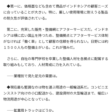
◆第一に、価格面なども含めて商品がインドネシアの顧客ニーズ
に合っていることが大きい。特に、厳しい使用環境に耐えうる製品
の耐久性が評価されている。
第二に、充実した販売・整備網とアフターサービスだ。インドネ
シアは横に広い国土を持つため、整備拠点とアフターサービス体制
がなければ「働く車」として顧客の信頼を得られない。日野には約
１５００人もの整備士がいる。これが強みだ。
さらに、自社の専門学校を卒業した整備人材を各拠点に配属する
取り組みもしており、人材育成に力を入れている。
——業種別で見た足元の需要は。
◆現在最も堅調なのは物を運ぶ用途の一般輸送系だ。コンビニエ
ンスストア向けの小口配送から、建設資材の大型輸送まで、幅広い
物流用途が中心となっている。
——鉱業用トラックはどうか。