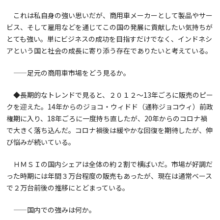
これは私自身の強い思いだが、商用車メーカーとして製品やサー
ビス、そして雇用などを通じてこの国の発展に貢献したい気持ちが
とても強い。単にビジネスの成功を目指すだけでなく、インドネシ
アという国と社会の成長に寄り添う存在でありたいと考えている。
——足元の商用車市場をどう見るか。
◆長期的なトレンドで見ると、２０１２～13年ごろに販売のピー
クを迎えた。14年からのジョコ・ウィドド（通称ジョコウィ）前政
権期に入り、18年ごろに一度持ち直したが、20年からのコロナ禍
で大きく落ち込んだ。コロナ禍後は緩やかな回復を期待したが、伸
び悩みが続いている。
ＨＭＳＩの国内シェアは全体の約２割で横ばいだ。市場が好調だ
った時期には年間３万台程度の販売もあったが、現在は通常ベース
で２万台前後の推移にとどまっている。
——国内での強みは何か。